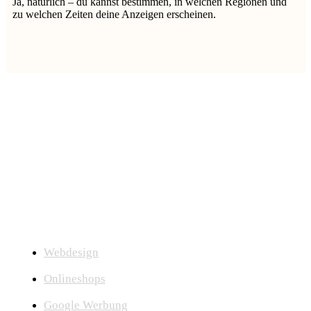
Ja, natürlich – du kannst bestimmen, in welchen Regionen und
zu welchen Zeiten deine Anzeigen erscheinen.
Seit 2008 entwickeln wir als engagierter
Webdesign‑Partner
im Raum Zwickau, Sachsen
moderne, zukunftsfähige Lösungen für Websites,
Onlineshops und Online‑Marketing.
Webdesign
Onlineshops
Google Werbung