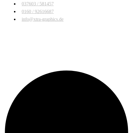
037603 / 581457
0160 / 92616687
info@xtra-graphics.de
© Copyright 2026 Xtra Graphics
. All Rights Reserved