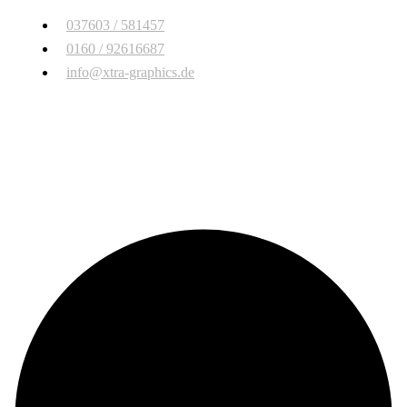
037603 / 581457
0160 / 92616687
info@xtra-graphics.de
© Copyright 2026 Xtra Graphics
. All Rights Reserved