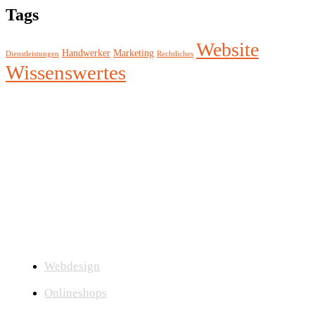
Tags
Website
Handwerker
Marketing
Dienstleistungen
Rechtliches
Wissenswertes
Seit 2008 entwickeln wir als engagierter
Webdesign‑Partner
im Raum Zwickau, Sachsen
moderne, zukunftsfähige Lösungen für Websites,
Onlineshops und Online‑Marketing.
Webdesign
Onlineshops