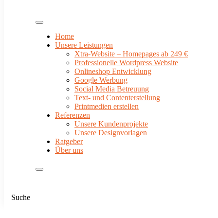
Home
Unsere Leistungen
Xtra-Website – Homepages ab 249 €
Professionelle Wordpress Website
Onlineshop Entwicklung
Google Werbung
Social Media Betreuung
Text- und Contenterstellung
Printmedien erstellen
Referenzen
Unsere Kundenprojekte
Unsere Designvorlagen
Ratgeber
Über uns
Suche