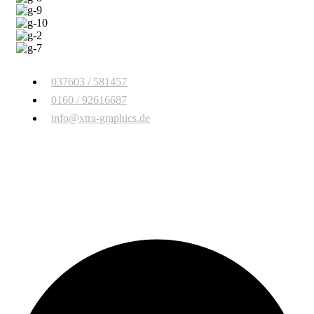
037603 / 581457
0160 / 92616687
info@xtra-graphics.de
© Copyright 2026 Xtra Graphics
. All Rights Reserved