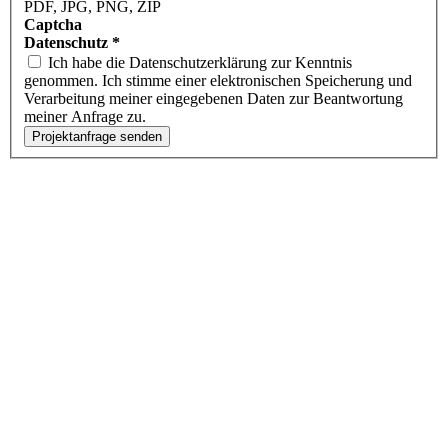
PDF, JPG, PNG, ZIP
Captcha
Datenschutz
*
Ich habe die Datenschutzerklärung zur Kenntnis
genommen. Ich stimme einer elektronischen Speicherung und
Verarbeitung meiner eingegebenen Daten zur Beantwortung
meiner Anfrage zu.
Projektanfrage senden
Seit 2008 entwickeln wir als engagierter
Webdesign‑Partner
im Raum Zwickau, Sachsen
moderne, zukunftsfähige Lösungen für Websites,
Onlineshops und Online‑Marketing.