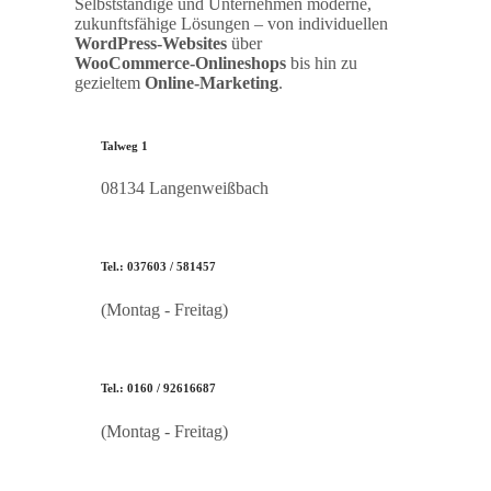
Selbstständige und Unternehmen moderne,
zukunftsfähige Lösungen – von individuellen
WordPress‑Websites
über
WooCommerce‑Onlineshops
bis hin zu
gezieltem
Online‑Marketing
.
Talweg 1
08134 Langenweißbach
Tel.: 037603 / 581457
(Montag - Freitag)
Tel.: 0160 / 92616687
(Montag - Freitag)