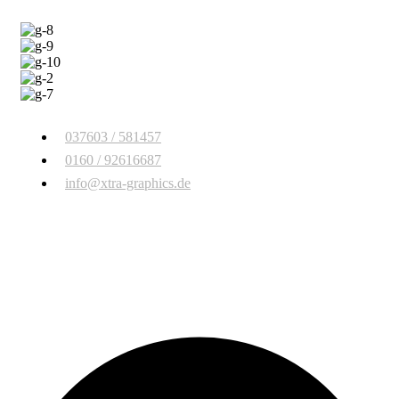
037603 / 581457
0160 / 92616687
info@xtra-graphics.de
© Copyright 2026 Xtra Graphics
. All Rights Reserved