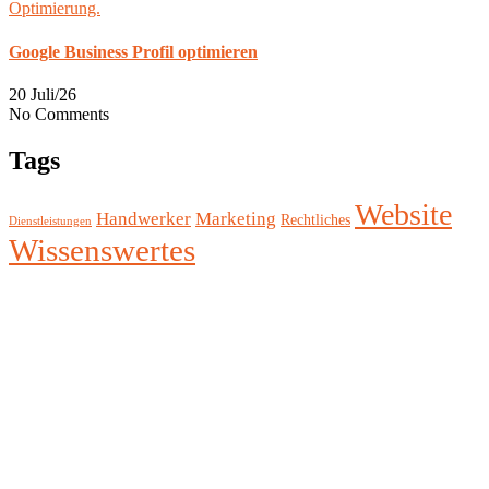
Google Business Profil optimieren
20 Juli/26
No Comments
Tags
Website
Handwerker
Marketing
Rechtliches
Dienstleistungen
Wissenswertes
Seit 2008 entwickeln wir als engagierter
Webdesign‑Partner
im Raum Zwickau, Sachsen
moderne, zukunftsfähige Lösungen für Websites,