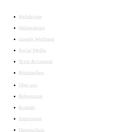
Onlineshops und Online‑Marketing.
Webdesign
Onlineshops
Google Werbung
Social Media
Texte & Content
Printmedien
Über uns
Referenzen
Kontakt
Impressum
Datenschutz